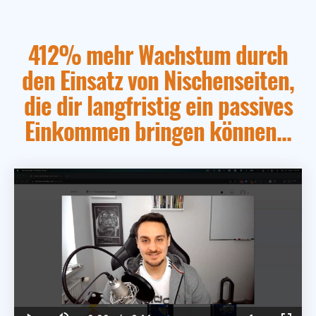
412% mehr Wachstum durch
den Einsatz von Nischenseiten,
die dir langfristig ein passives
Einkommen bringen können...