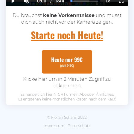
0:00
/
6:44
1x
Current
Duration
Loaded
:
Play
Mute
Playback
Fullsc
Time
100.00%
Rate
Du brauchst
keine Vorkenntnisse
und musst
dich auch
nicht
vor der Kamera zeigen.
Starte noch Heute!
Heute nur 99€
(statt 249€)
Klicke hier um in 2 Minuten Zugriff zu
bekommen.
Es handelt ich hier NICHT um ein Abo oder Ähnliches.
Es entstehen keine monatlichen Kosten nach dem Kauf.
© Florian Schäfer 2022
Impressum
-
Datenschutz