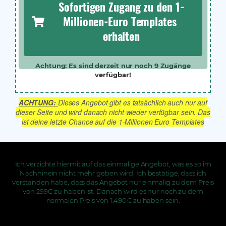
Sofortigen Zugang zu den 1-
Millionen-Euro Templates 
erhalten
Achtung: Es sind derzeit nur noch
9
Zugänge
verfügbar!
ACHTUNG:
Dieses Angebot gibt es tatsächlich auch nur auf
dieser Seite und wird danach nicht wieder verfügbar sein. Das
ist deine letzte Chance auf die 1-Millionen Euro Templates
Ich verzichte hiermit auf das einmalige Angebot, was es so im
Nachhinein nicht mehr geben wird. Ich bestätige, dass ich
verstanden habe, dass das Angebot nur einmalig zu dem Preis
von 299€ zu haben ist. Danach wird es nur noch zu dem
normalen Preis von 1.490€ zu haben sein.