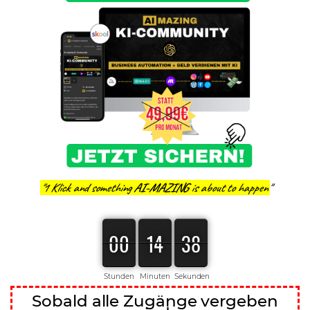
"1 Klick and something
AI-MAZING
is about to happen"
00
00
00
14
14
14
38
37
37
Stunden
Minuten
Sekunden
Sobald alle Zugänge vergeben